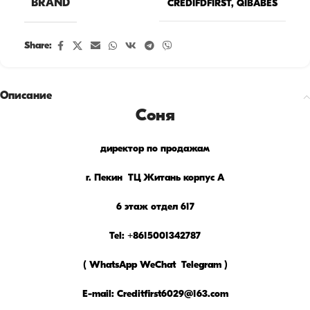
BRAND
CREDIFDFIRST
,
QIBABES
Share:
Описание
Соня
директор по продажам
г. Пекин ТЦ Житань корпус А
6 этаж отдел 617
Tel: +8615001342787
( WhatsApp WeChat
Telegram )
E-mail: Creditfirst6029@163.com